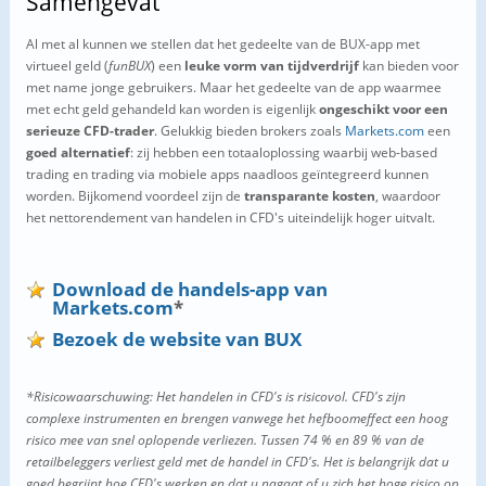
Samengevat
Al met al kunnen we stellen dat het gedeelte van de BUX-app met
virtueel geld (
funBUX
) een
leuke vorm van tijdverdrijf
kan bieden voor
met name jonge gebruikers. Maar het gedeelte van de app waarmee
met echt geld gehandeld kan worden is eigenlijk
ongeschikt voor een
serieuze CFD-trader
. Gelukkig bieden brokers zoals
Markets.com
een
goed alternatief
: zij hebben een totaaloplossing waarbij web-based
trading en trading via mobiele apps naadloos geïntegreerd kunnen
worden. Bijkomend voordeel zijn de
transparante kosten
, waardoor
het nettorendement van handelen in CFD's uiteindelijk hoger uitvalt.
Download de handels-app van
Markets.com
*
Bezoek de website van BUX
*Risicowaarschuwing: Het handelen in CFD's is risicovol. CFD's zijn
complexe instrumenten en brengen vanwege het hefboomeffect een hoog
risico mee van snel oplopende verliezen. Tussen 74 % en 89 % van de
retailbeleggers verliest geld met de handel in CFD's. Het is belangrijk dat u
goed begrijpt hoe CFD's werken en dat u nagaat of u zich het hoge risico op