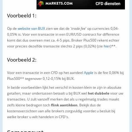
Voorbeeld 1:
Op de
website van BUX
zien we dat de '
trade fee
' op currencies 0,04-
0,05% is. Voor een transactie in een EUR/USD contract for difference
komt dat dus overeen met ca. 4-5 pips. Broker Plus500 rekent echter
voor precies dezelfde transactie slechts 2 pips (0,02%) (zie
hier
)**.
Voorbeeld 2:
Voor een transactie in een CFD op het aandeel
Apple
is de fee 0,06% bij
Plus500** tegenover 0,12-0,15% bij BUX.
In beide voorbeelden lijkt het verschil in kosten klein te zijn in absolute
getallen, maar ondertussen betaalt u bij BUX wel
het dubbele
voor uw
transacties. U zult vanzelf merken dat als u regelmatig trades maakt
zelfs kleine bedragen toch
flink aantikken
. Bekijk dus de
kostenoverzichten van alle brokers zorgvuldig voordat u besluit bij
welke broker u wilt handelen in CFD's.