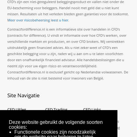
CFD's zijn een niet-gereguleerd beleggingsproduct en vallen niet onder de
EU-bescherming voor beleggers. Handel nooit met geld dat u niet kunt
missen. Resultaten uit het verleden bieden geen garanties voor de toekomst.
Meer over risicobeheersing leest u hier
.
Contractfordifference.nl is een informatieve site over handelen in CFD's
(contracts for difference). U vindt er informatie over hoe CFD's werken, over
verschillende markten en producten, en over CFD brokers. Wij verstrekken
uitdrukkelijk geen financieel advies. Als u niet zeker weet of CFD's een
geschikte belegging voor u zijn, raden wij u aan om u te laten voorlichten
door een onafhankelijk financieel adviseur. Alle handelsbeslissingen die u
neemt zijn voor uw eigen risico en verantwoordelijkheid.
Contractfordifference.nl is exclusief gericht op Nederlandse volwassenen. De
inhoud van de site is niet bestemd voor inwoners van België.
Site
Navigatie
CFD Uitleg
CFD Trading
CFD Links
Wat is een CFD?
Zelf handelen in CFD's
Sitemap
Hoe werkt CFD trading?
Wat is een broker?
De beste CFD websites
Deze website gebruikt de volgende soorten
cookies:
CFD Wiki
Een CFD broker kiezen
Alles over forex trading
Functionele cookies zijn noodzakelijk
CFD aandelen
Nederlandse CFD
Binaire opties
om de website naar behoren te laten