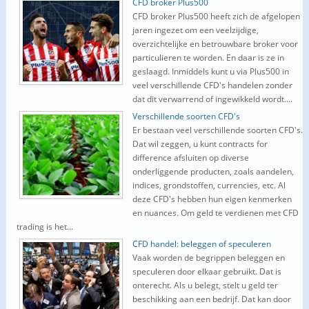
CFD broker Plus500
CFD broker Plus500 heeft zich de afgelopen
jaren ingezet om een veelzijdige,
overzichtelijke en betrouwbare broker voor
particulieren te worden. En daar is ze in
geslaagd. Inmiddels kunt u via Plus500 in
veel verschillende CFD's handelen zonder
dat dit verwarrend of ingewikkeld wordt....
Verschillende soorten CFD's
Er bestaan veel verschillende soorten CFD's.
Dat wil zeggen, u kunt contracts for
difference afsluiten op diverse
onderliggende producten, zoals aandelen,
indices, grondstoffen, currencies, etc. Al
deze CFD's hebben hun eigen kenmerken
en nuances. Om geld te verdienen met CFD
trading is het...
CFD handel: beleggen of speculeren
Vaak worden de begrippen beleggen en
speculeren door elkaar gebruikt. Dat is
onterecht. Als u belegt, stelt u geld ter
beschikking aan een bedrijf. Dat kan door