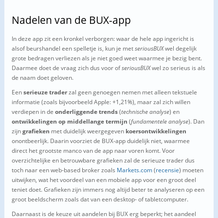
Nadelen van de BUX-app
In deze app zit een kronkel verborgen: waar de hele app ingericht is
alsof beurshandel een spelletje is, kun je met
seriousBUX
wel degelijk
grote bedragen verliezen als je niet goed weet waarmee je bezig bent.
Daarmee doet de vraag zich dus voor of
seriousBUX
wel zo serieus is als
de naam doet geloven.
Een
serieuze trader
zal geen genoegen nemen met alleen tekstuele
informatie (zoals bijvoorbeeld Apple: +1,21%), maar zal zich willen
verdiepen in de
onderliggende trends
(
technische analyse
) en
ontwikkelingen op middellange termijn
(
fundamentele analyse
). Dan
zijn
grafieken
met duidelijk weergegeven
koersontwikkelingen
onontbeerlijk. Daarin voorziet de BUX-app duidelijk niet, waarmee
direct het grootste manco van de app naar voren komt. Voor
overzichtelijke en betrouwbare grafieken zal de serieuze trader dus
toch naar een web-based broker zoals
Markets.com
(
recensie
) moeten
uitwijken, wat het voordeel van een mobiele app voor een groot deel
teniet doet. Grafieken zijn immers nog altijd beter te analyseren op een
groot beeldscherm zoals dat van een desktop- of tabletcomputer.
Daarnaast is de keuze uit aandelen bij BUX erg beperkt; het aandeel