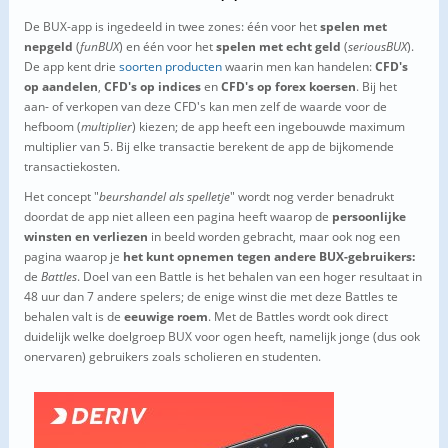
De BUX-app is ingedeeld in twee zones: één voor het
spelen met
nepgeld
(
funBUX
) en één voor het
spelen met echt geld
(
seriousBUX
).
De app kent drie
soorten producten
waarin men kan handelen:
CFD's
op aandelen
,
CFD's op indices
en
CFD's op forex koersen
. Bij het
aan- of verkopen van deze CFD's kan men zelf de waarde voor de
hefboom (
multiplier
) kiezen; de app heeft een ingebouwde maximum
multiplier van 5. Bij elke transactie berekent de app de bijkomende
transactiekosten.
Het concept "
beurshandel als spelletje
" wordt nog verder benadrukt
doordat de app niet alleen een pagina heeft waarop de
persoonlijke
winsten en verliezen
in beeld worden gebracht, maar ook nog een
pagina waarop je
het kunt opnemen
tegen andere BUX-gebruikers:
de
Battles
. Doel van een Battle is het behalen van een hoger resultaat in
48 uur dan 7 andere spelers; de enige winst die met deze Battles te
behalen valt is de
eeuwige roem
. Met de Battles wordt ook direct
duidelijk welke doelgroep BUX voor ogen heeft, namelijk jonge (dus ook
onervaren) gebruikers zoals scholieren en studenten.