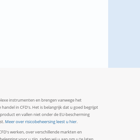
mplexe instrumenten en brengen vanwege het
handel in CFD's. Het is belangrijk dat u goed begrijpt
ngsproduct en vallen niet onder de EU-bescherming
st.
Meer over risicobeheersing leest u hier
.
e CFD's werken, over verschillende markten en
belegging voor u zijn, raden wij u aan om u te laten