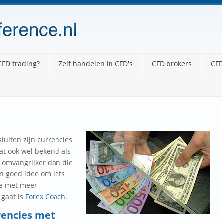
CFD trading?
Zelf handelen in CFD's
CFD brokers
CFD
luiten zijn currencies
aat ook wel bekend als
x omvangrijker dan die
en goed idee om iets
te met meer
gaat is
Forex Coach
.
rrencies met