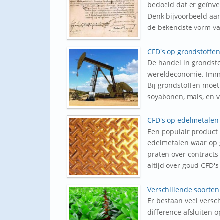
bedoeld dat er geïnve
Denk bijvoorbeeld aan
de bekendste vorm va
CFD's op grondstoffen
De handel in grondsto
wereldeconomie. Immer
Bij grondstoffen moet
soyabonen, mais, en ve
CFD's op edelmetalen
Een populair product 
edelmetalen waar op g
praten over contracts
altijd over goud CFD's 
Verschillende soorten
Er bestaan veel versch
difference afsluiten 