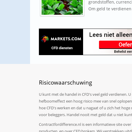
grondstoffen, currenc
Om geld te verdienen 
Risicowaarschuwing
U kunt met de handel in CFD's veel geld verdienen. U 
hefboomeffect een hoog risico mee van snel oplopende 
hoe CFD's werken en dat u nagaat of u zich het hoge 
voor beleggers. Handel nooit met geld dat u niet kun
Contractfordifference.nl is een informatieve site ove
producten, en over CFD brokers. Wij verstrekken uitdru