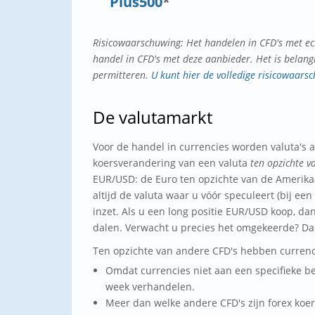
Plus500
*
Risicowaarschuwing: Het handelen in CFD's met echt
handel in CFD's met deze aanbieder. Het is belangri
permitteren.
U kunt hier de volledige risicowaars
De valutamarkt
Voor de handel in currencies worden valuta's al
koersverandering van een valuta
ten opzichte v
EUR/USD: de Euro ten opzichte van de Amerikaan
altijd de valuta waar u vóór speculeert (bij ee
inzet. Als u een long positie EUR/USD koop, da
dalen. Verwacht u precies het omgekeerde? D
Ten opzichte van andere CFD's hebben currenc
Omdat currencies niet aan een specifieke be
week verhandelen.
Meer dan welke andere CFD's zijn forex koe