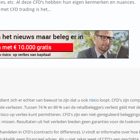
ies, etc. Al deze CFD's hebben hun eigen kenmerken en nuances.
met CFD trading is het...
dient zich er echter van bewust te zijn dat u ook
risico
loopt. CFD's zijn co
verliezen. Tussen 74 % en 89 % van de retailbeleggers verliest geld met de 
risico op verlies kunt permitteren. CFD's zijn een niet-gereguleerd beleggi
t missen. Resultaten uit het verleden bieden geen garanties voor de toekom
r handelen in CFD's (contracts for difference). U vindt er informatie over ho
kkelijk geen financieel advies. Als u niet zeker weet of CFD's een geschikte 