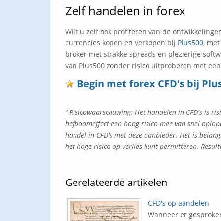
Zelf handelen in forex
Wilt u zelf ook profiteren van de ontwikkelinge
currencies kopen en verkopen bij
Plus500
, met
broker met strakke spreads en plezierige soft
van Plus500 zonder risico uitproberen met ee
Begin met forex CFD's bij Plu
*Risicowaarschuwing: Het handelen in CFD's is ris
hefboomeffect een hoog risico mee van snel oplopen
handel in CFD's met deze aanbieder. Het is belangr
het hoge risico op verlies kunt permitteren. Resul
Gerelateerde
artikelen
CFD's op aandelen
Wanneer er gesproken