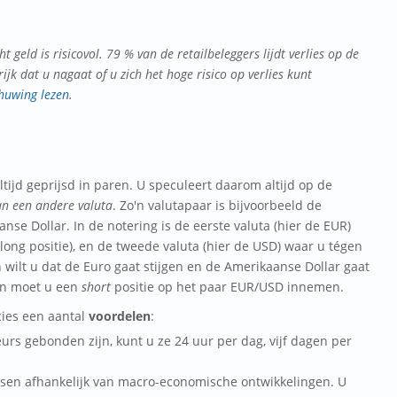
 geld is risicovol.
79 % van de retailbeleggers lijdt verlies op de
jk dat u nagaat of u zich het hoge risico op verlies kunt
chuwing lezen
.
tijd geprijsd in paren. U speculeert daarom altijd op de
an een andere valuta
. Zo'n valutapaar is bijvoorbeeld de
se Dollar. In de notering is de eerste valuta (hier de EUR)
n long positie), en de tweede valuta (hier de USD) waar u tégen
n wilt u dat de Euro gaat stijgen en de Amerikaanse Dollar gaat
an moet u een
short
positie op het paar EUR/USD innemen.
ies een aantal
voordelen
:
urs gebonden zijn, kunt u ze 24 uur per dag, vijf dagen per
rsen afhankelijk van macro-economische ontwikkelingen. U