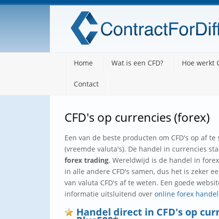
Home
Home
Wat is een CFD?
Hoe werkt 
Wat is een CFD?
Contact
Hoe werkt CFD trading?
Zelf handelen in CFD's
CFD's op currencies (forex)
CFD brokers
Een van de beste producten om CFD's op af te s
(vreemde valuta's). De handel in currencies st
CFD artikelen
forex trading
. Wereldwijd is de handel in fore
in alle andere CFD's samen, dus het is zeker e
Cryptocurrencies
van valuta CFD's af te weten. Een goede websi
informatie uitsluitend over
online forex handel
Contact
Handel direct in CFD's op cu