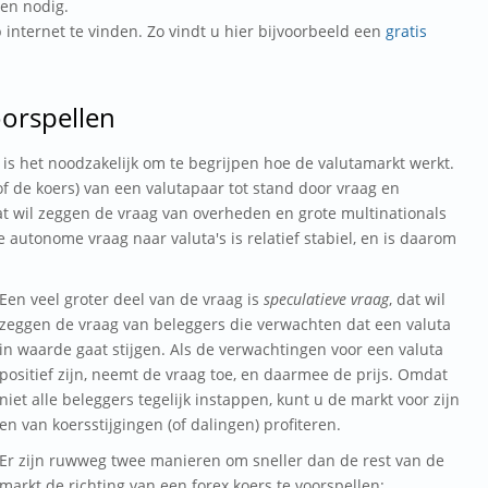
ven nodig.
p internet te vinden. Zo vindt u hier bijvoorbeeld een
gratis
oorspellen
is het noodzakelijk om te begrijpen hoe de valutamarkt werkt.
of de koers) van een valutapaar tot stand door vraag en
at wil zeggen de vraag van overheden en grote multinationals
 autonome vraag naar valuta's is relatief stabiel, en is daarom
Een veel groter deel van de vraag is
speculatieve vraag
, dat wil
zeggen de vraag van beleggers die verwachten dat een valuta
in waarde gaat stijgen. Als de verwachtingen voor een valuta
positief zijn, neemt de vraag toe, en daarmee de prijs. Omdat
niet alle beleggers tegelijk instappen, kunt u de markt voor zijn
en van koersstijgingen (of dalingen) profiteren.
Er zijn ruwweg twee manieren om sneller dan de rest van de
markt de richting van een forex koers te voorspellen: