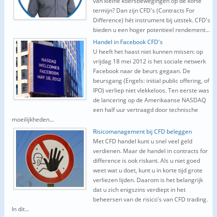
van kleine koersbewegingen op de korte
termijn? Dan zijn CFD's (Contracts For
Difference) hét instrument bij uitstek. CFD's
bieden u een hoger potentieel rendement...
Handel in Facebook CFD's
U heeft het haast niet kunnen missen: op
vrijdag 18 mei 2012 is het sociale netwerk
Facebook naar de beurs gegaan. De
beursgang (Engels: initial public offering, of
IPO) verliep niet vlekkeloos. Ten eerste was
de lancering op de Amerikaanse NASDAQ
een half uur vertraagd door technische
moeilijkheden...
Risicomanagement bij CFD beleggen
Met CFD handel kunt u snel veel geld
verdienen. Maar de handel in contracts for
difference is ook riskant. Als u niet goed
weet wat u doet, kunt u in korte tijd grote
verliezen lijden. Daarom is het belangrijk
dat u zich enigszins verdiept in het
beheersen van de risico's van CFD trading.
In dit...