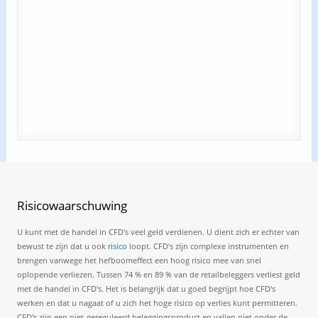
Risicowaarschuwing
U kunt met de handel in CFD's veel geld verdienen. U dient zich er echter van
bewust te zijn dat u ook
risico
loopt. CFD's zijn complexe instrumenten en
brengen vanwege het hefboomeffect een hoog risico mee van snel
oplopende verliezen. Tussen 74 % en 89 % van de retailbeleggers verliest geld
met de handel in CFD's. Het is belangrijk dat u goed begrijpt hoe CFD's
werken en dat u nagaat of u zich het hoge risico op verlies kunt permitteren.
CFD's zijn een niet-gereguleerd beleggingsproduct en vallen niet onder de