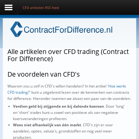
CFD artikelen RSS feed
Home
Wat is een CFD?
Alle artikelen over CFD trading (Contract
Hoe werkt CFD trading?
For Difference)
Zelf handelen in CFD's
De voordelen van CFD's
CFD brokers
Waarom zou u zelf in CFD's willen handelen? In het artikel '
Hoe werkt
CFD trading?
' kunt u uitgebreid lezen over de kenmerken van contracts
CFD artikelen
for difference. Hieronder noemen we alvast een paar van de voordelen.
Verdien geld bij stijgende en bij dalende koersen
. Door 'long'
Cryptocurrencies
en 'short' trades kunt u zowel van positieve als van negatieve
koersveranderingen profiteren.
Contact
Wees niet afhankelijk van één markt
. CFD's zijn er voor
aandelen, opties, valuta's, grondstoffen en nog veel meer
producten.